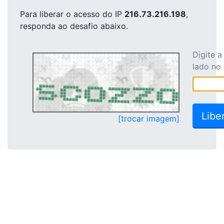
Para liberar o acesso
do IP
216.73.216.198
,
responda ao desafio abaixo.
Digite 
lado no
[trocar imagem]