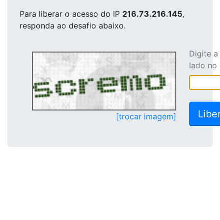
Para liberar o acesso
do IP
216.73.216.145
,
responda ao desafio abaixo.
Digite 
lado no
[trocar imagem]