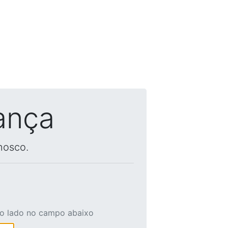
ança
nosco.
ao lado no campo abaixo