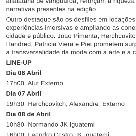
alfaiataria de vanguarda, reforçam a riqueza
narrativas presentes na edição.
Outro destaque são os desfiles em locações
experiências imersivas e ampliando as con
cidade e público. João Pimenta, Herchcovitch
Handred, Patricia Viera e Piet prometem sur
a transversalidade da moda com a arte e a c
LINE-UP
Dia 06 Abril
17h00
Aluf
Externo
Dia 07 Abril
19h30
Herchcovitch; Alexandre
Externo
Dia 08 de Abril
10h30
Normando
JK Iguatemi
16h00
Leandro Castro
JK Iguatemi