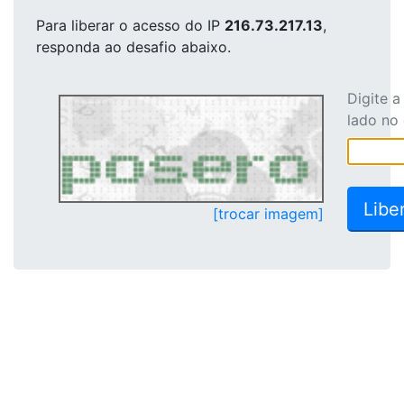
Para liberar o acesso
do IP
216.73.217.13
,
responda ao desafio abaixo.
Digite 
lado no
[trocar imagem]