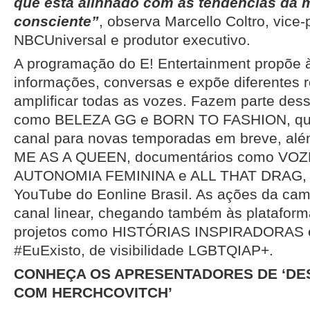
que está alinhado com as tendências da 
consciente”
, observa Marcello Coltro, vice-
NBCUniversal e produtor executivo.
A programação do E! Entertainment propõe à
informações, conversas e expõe diferentes 
amplificar todas as vozes. Fazem parte dessa
como BELEZA GG e BORN TO FASHION, que
canal para novas temporadas em breve, al
ME AS A QUEEN, documentários como VOZ
AUTONOMIA FEMININA e ALL THAT DRAG, d
YouTube do Eonline Brasil. As ações da ca
canal linear, chegando também às plataforma
projetos como HISTÓRIAS INSPIRADORAS
#EuExisto, de visibilidade LGBTQIAP+.
CONHEÇA OS APRESENTADORES DE ‘D
COM HERCHCOVITCH’