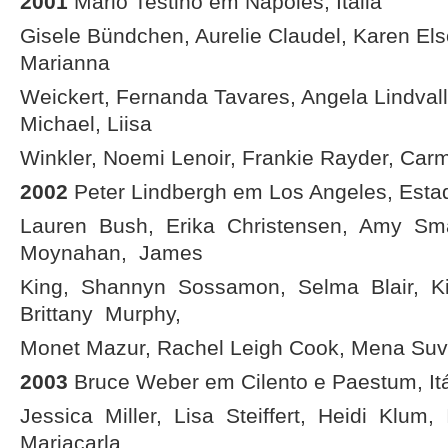
2001
Mario Testino em Nápoles, Itália
Gisele Bündchen, Aurelie Claudel, Karen El
Marianna
Weickert, Fernanda Tavares, Angela Lindvall
Michael, Liisa
Winkler, Noemi Lenoir, Frankie Rayder, Ca
2002
Peter Lindbergh em Los Angeles, Esta
Lauren Bush, Erika Christensen, Amy Sma
Moynahan, James
King, Shannyn Sossamon, Selma Blair, Ki
Brittany Murphy,
Monet Mazur, Rachel Leigh Cook, Mena Suvar
2003
Bruce Weber em Cilento e Paestum, Itá
Jessica Miller, Lisa Steiffert, Heidi Klum,
Mariacarla