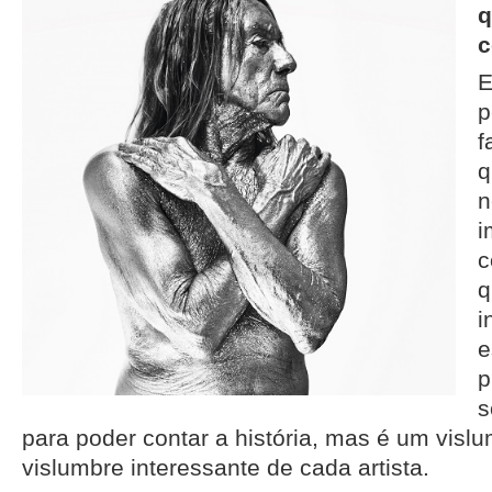
q
c
E
p
f
q
n
i
c
q
i
e
p
s
para poder contar a história, mas é um visl
vislumbre interessante de cada artista.