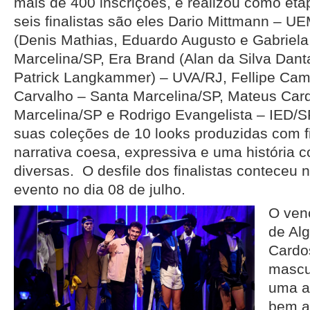
mais de 400 inscrições, e realizou como etap
seis finalistas são eles Dario Mittmann – 
(Denis Mathias, Eduardo Augusto e Gabriel
Marcelina/SP, Era Brand (Alan da Silva Dant
Patrick Langkammer) – UVA/RJ, Fellipe Ca
Carvalho – Santa Marcelina/SP, Mateus Car
Marcelina/SP e Rodrigo Evangelista – IED/
suas coleções de 10 looks produzidas com fi
narrativa coesa, expressiva e uma história 
diversas. O desfile dos finalistas conteceu n
evento no dia 08 de julho.
O ven
de Al
Cardo
mascu
uma al
bem a