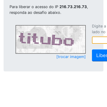
Para liberar o acesso
do IP
216.73.216.73
,
responda ao desafio abaixo.
Digite 
lado no
[trocar imagem]